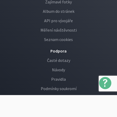
Zajímavé fotky
Album do stránek
API pro vývojáře
Měření návštěvnosti
Seznam cookies
Podpora
Časté dotazy
Návody
Pravidla
Podmínky soukromí
GDPR
Děti na Rajčeti
Hlášení závadných fotek