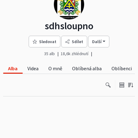
sdhsloupno
Sledovat
Sdílet
Další
35 alb
18,6k zhlédnutí
Alba
Videa
O mně
Oblíbená alba
Oblíbenci